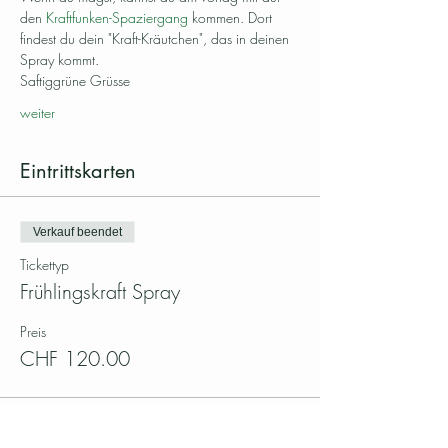
den 
Kraftfunken-Spaziergang
 kommen. Dort 
findest du dein "Kraft-Kräutchen", das in deinen 
Spray kommt.
Saftiggrüne Grüsse
weiter
Eintrittskarten
Verkauf beendet
Tickettyp
Frühlingskraft Spray
Preis
CHF 120.00
Verkauf beendet