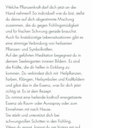
Welche Pflanzenkraft darf dich jetzt an der 
Hand nehmen? So individuell wie du bist, stellst 
du deine auf dich abgestimmte Mischung 
zusammen, die du gegen Frühlingsmüdigkeit 
und für frischen Schwung gerade brauchst. 
Auch für kratzbürstige Lebenssituationen gibt es 
eine stimmige Verbindung von heilsamen 
Pflanzen- und Symbolkräften.
Auf der geführten Meditation begegnest du in 
deinem Seelengarten inneren Bildern. Es sind 
die Kräfte, die dir helfen in Einklang zu 
kommen. Du verbindest dich mit  Heilpflanzen, 
Farben, Klängen, Heilsymbolen und Kraftbildern 
und gibst das in die Essenz, was für dich jetzt 
richtig ist. Es ist dein Rezept.
Du nimmst eine heilende kraftvoll energetisierte 
Essenz als Raum- oder Auraspray oder zum 
Einnehmen mit nach Hause.
Sie stärkt und unterstützt dich bei 
schwungvollen Schritten in den Frühling.
Wenn du magst, kannst du am Vortag mit auf 