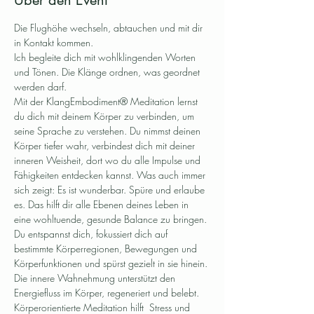
Über den Event
Die Flughöhe wechseln, abtauchen und mit dir 
in Kontakt kommen.
Ich begleite dich mit wohlklingenden Worten 
und Tönen. Die Klänge ordnen, was geordnet 
werden darf.
Mit der KlangEmbodiment® Meditation lernst 
du dich mit deinem Körper zu verbinden, um 
seine Sprache zu verstehen. Du nimmst deinen 
Körper tiefer wahr, verbindest dich mit deiner 
inneren Weisheit, dort wo du alle Impulse und 
Fähigkeiten entdecken kannst. Was auch immer 
sich zeigt: Es ist wunderbar. Spüre und erlaube 
es. Das hilft dir alle Ebenen deines Leben in 
eine wohltuende, gesunde Balance zu bringen.
Du entspannst dich, fokussiert dich auf 
bestimmte Körperregionen, Bewegungen und 
Körperfunktionen und spürst gezielt in sie hinein. 
Die innere Wahnehmung unterstützt den 
Energiefluss im Körper, regeneriert und belebt.
Körperorientierte Meditation hilft  Stress und 