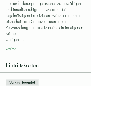
Herausforderungen gelassener zu bewältigen 
und innerlich ruhiger zu werden. Bei 
regelmässigem Praktizieren, wächst die innere 
Sicherheit, das Selbstvertrauen, deine 
Verwurzelung und das Daheim sein im eigenen 
Körper.
Übrigens:…
weiter
Eintrittskarten
Verkauf beendet
Tickettyp
KlangEmbodiment® Meditation
Mehr Infos
Preis