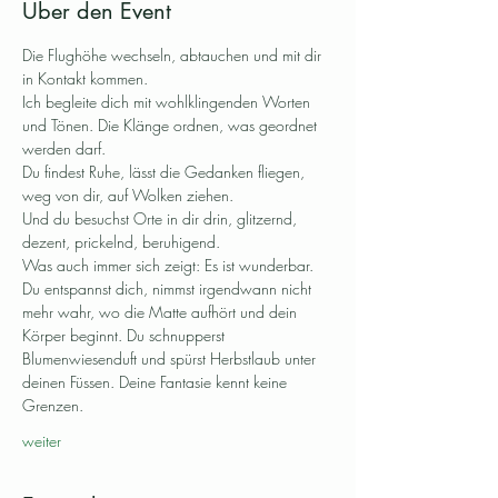
Über den Event
Die Flughöhe wechseln, abtauchen und mit dir 
in Kontakt kommen.
Ich begleite dich mit wohlklingenden Worten 
und Tönen. Die Klänge ordnen, was geordnet 
werden darf. 
Du findest Ruhe, lässt die Gedanken fliegen, 
weg von dir, auf Wolken ziehen. 
Und du besuchst Orte in dir drin, glitzernd, 
dezent, prickelnd, beruhigend. 
Was auch immer sich zeigt: Es ist wunderbar.
Du entspannst dich, nimmst irgendwann nicht 
mehr wahr, wo die Matte aufhört und dein 
Körper beginnt. Du schnupperst 
Blumenwiesenduft und spürst Herbstlaub unter 
deinen Füssen. Deine Fantasie kennt keine 
Grenzen. 
weiter