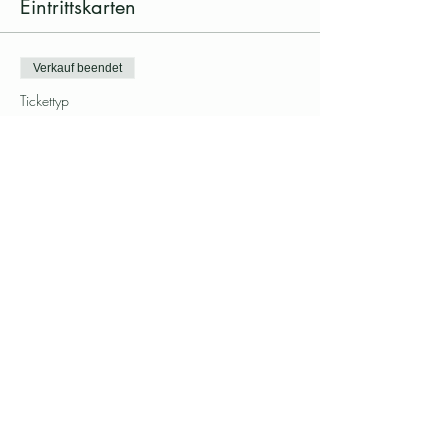
Eintrittskarten
Verkauf beendet
Tickettyp
Klangmeditation
Preis
CHF 30.00
Diesen Event teilen