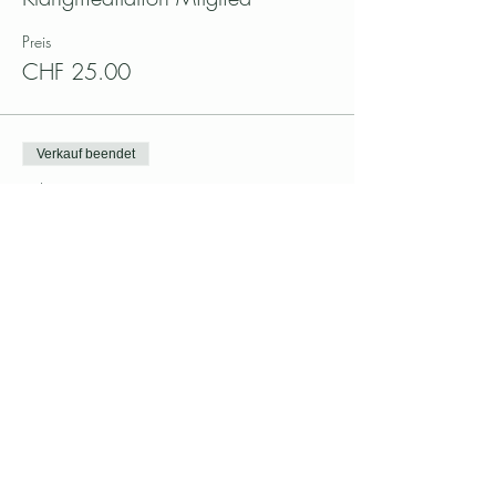
Preis
CHF 25.00
Verkauf beendet
Tickettyp
Klangmeditation Nicht-Miglied
Preis
CHF 30.00
Diesen Event teilen