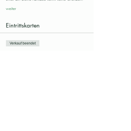
weiter
Eintrittskarten
Verkauf beendet
Tickettyp
Klangmeditation Klostergarten
Preis
CHF 20.00
Diesen Event teilen