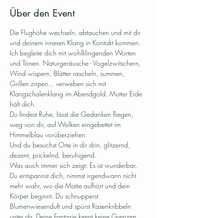
Über den Event
Die Flughöhe wechseln, abtauchen und mit dir 
und deinem inneren Klang in Kontakt kommen.
Ich begleite dich mit wohlklingenden Worten 
und Tönen. Naturgeräusche - Vogelzwitschern, 
Wind wispern, Blätter rascheln, summen, 
Grillen zirpen... verweben sich mit 
Klangschalenklang im Abendgold. Mutter Erde 
hält dich.
Du findest Ruhe, lässt die Gedanken fliegen, 
weg von dir, auf Wolken eingebettet im 
Himmelblau vorüberziehen. 
Und du besuchst Orte in dir drin, glitzernd, 
dezent, prickelnd, beruhigend. 
Was auch immer sich zeigt: Es ist wunderbar.
Du entspannst dich, nimmst irgendwann nicht 
mehr wahr, wo die Matte aufhört und dein 
Körper beginnt. Du schnupperst 
Blumenwiesenduft und spürst Rasenkribbeln 
unter dir. Deine Fantasie kennt keine Grenzen. 