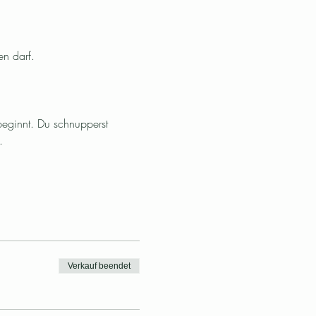
n darf. 
eginnt. Du schnupperst 
. 
Verkauf beendet