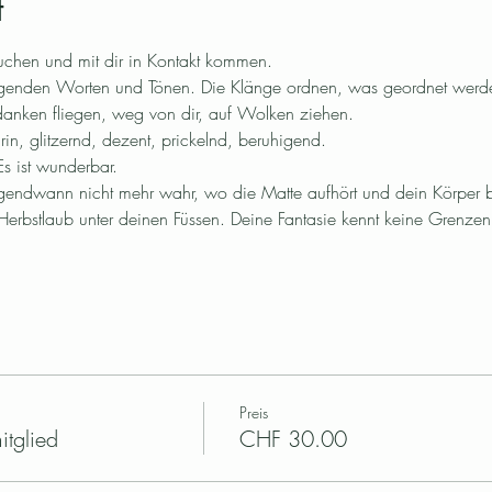
t
uchen und mit dir in Kontakt kommen.
ingenden Worten und Tönen. Die Klänge ordnen, was geordnet werde
danken fliegen, weg von dir, auf Wolken ziehen. 
in, glitzernd, dezent, prickelnd, beruhigend. 
s ist wunderbar.
rgendwann nicht mehr wahr, wo die Matte aufhört und dein Körper b
Herbstlaub unter deinen Füssen. Deine Fantasie kennt keine Grenzen
Preis
itglied
CHF 30.00