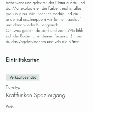
mehr wahr und gehst mit der Natur auf du und
du. Mal explodieren die Farben, mal ist alles
grau in grau. Mal riecht es modrig und ein
andermal erschnuppern wir Tannennadelduft
und dann wieder Blütengeruch.
Oh, was gedeiht da sanft und zart? Wie fühlt
sich der Boden unter deinen Füssen an? Hörst
du das Vogelzwitschern und wie die Blätter
rascheln? Hach wie schön!
Ist dir danach, etwas mitzuteilen, darfst du das.
Möchtest du die Zeit lieber mit dir in der Stille
Eintrittskarten
geniessen, ist das wunderbar. Denn Kraftfunken
ist deine Zeit, dein Moment, dein Empfinden,
dein Wahrnehmen.
Verkauf beendet
Und dann? Kehrst du naturgestärkt und
erdverbunden in deinen Alltag zurück.
Tickettyp
Kraftfunken Spaziergang
Saftiggrüne Waldgrüsse
Alice Limacher
Preis
CHF 15.00
Wo
In der Natur rund um Oberkirch LU.
Treffpunkt: Golfpark Oberkirch, Parkplatz