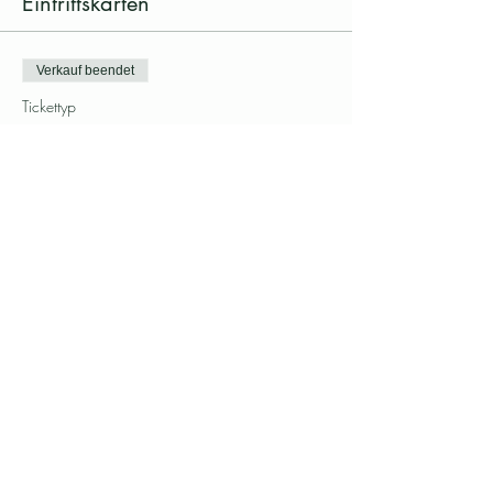
Eintrittskarten
Verkauf beendet
Tickettyp
Stelle deine eigene Heilessenz
Preis
CHF 120.00
Diesen Event teilen