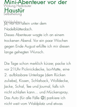
Mini-Abenteuer vor der 
Wirkung Heilkräuter
Haustür
Selbstheilung
Walderlebnis
Ja, nur ich allein unter dem 
Nadelblätterdach.
Dieses Abenteuer wagte ich an einem 
trockenen Abend. Vor ein paar Wochen 
gegen Ende August erfüllte ich mir diesen 
lange gehegten Wunsch. 
Die Tage schon merklich kürzer, packe ich 
vor 21Uhr Picknickdecke, Iso-Matte, eine 
2. aufblasbare Unterlage (dem Rücken 
zuliebe), Kissen, Schlafsack, Wolldecke, 
Jacke, Schal, Tee und Journal, falls ich 
nicht schlafen kann... und Mückenspray. 
Das Auto (für alle Fälle 😉) parkiere ich 
nicht weit vom Waldplatz und etwas 