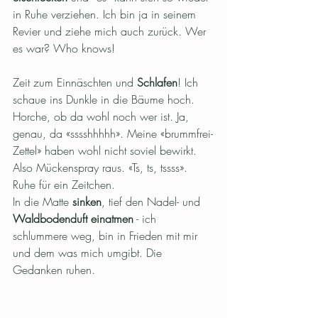
in Ruhe verziehen. Ich bin ja in seinem 
Revier und ziehe mich auch zurück. Wer 
es war? Who knows!
Zeit zum Einnäschten und 
Schlafen
! Ich 
schaue ins Dunkle in die Bäume hoch. 
Horche, ob da wohl noch wer ist. Ja, 
genau, da «sssshhhhh». Meine «brummfrei-
Zettel» haben wohl nicht soviel bewirkt. 
Also Mückenspray raus. «Ts, ts, tssss». 
Ruhe für ein Zeitchen. 
In die Matte 
sinken
, tief den Nadel- und 
Waldbodenduft einatmen
 - ich 
schlummere weg, bin in Frieden mit mir 
und dem was mich umgibt. Die 
Gedanken ruhen.