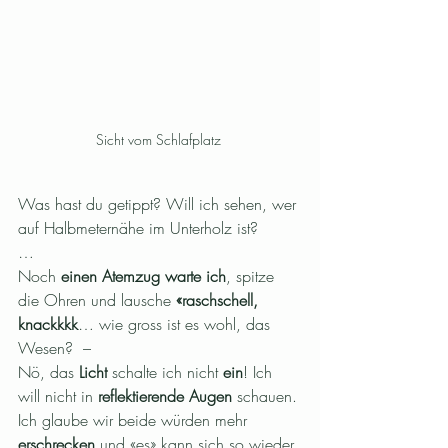
Sicht vom Schlafplatz 
Was hast du getippt? Will ich sehen, wer 
auf Halbmeternähe im Unterholz ist? 
…
Noch 
einen Atemzug warte ich
, spitze 
die Ohren und lausche 
«raschschell, 
knackkkk
… wie gross ist es wohl, das 
Wesen?  – 
Nö, das 
Licht
 schalte ich nicht 
ein
! Ich 
will nicht in 
reflektierende Augen 
schauen. 
Ich glaube wir beide würden mehr 
erschrecken 
und «es» kann sich so wieder 