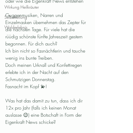
oder wie die Eigenkraft News entstehen
Wirkung Heilkräuter
Guggenmusiken, Narren und 
Selbstheilung
Einzelmasken übernehmen das Zepter für 
Walderlebnis
die nächsten Tage. Für viele hat die 
rüüdig schönste fünfte Jahreszeit gestern 
begonnen. Für dich auch? 
Ich bin nicht so Fasnächtlerin und tauche 
wenig ins bunte Treiben. 
Doch meinen Urknall und Konfettiregen 
erlebte ich in der Nacht auf den 
Schmutzigen Donnerstag. 
Fasnacht im Kopf 💫!
Was hat das damit zu tun, dass ich dir 
12x pro Jahr (falls ich keinen Monat 
auslasse 😉) eine Botschaft in Form der 
Eigenkraft News schicke?