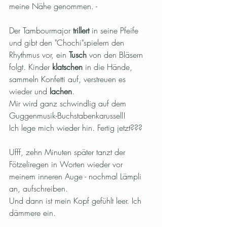
meine Nähe genommen. - 
Der Tambourmajor 
trillert
 in seine Pfeife 
und gibt den "Chochi"spielern den 
Rhythmus vor, ein 
Tusch 
von den Bläsern 
folgt. Kinder
 klatschen
 in die Hände, 
sammeln Konfetti auf, verstreuen es 
wieder und 
lachen
.
Mir wird ganz schwindlig auf dem 
Guggenmusik-Buchstabenkarussell!
Ich lege mich wieder hin. Fertig jetzt???
Ufff, zehn Minuten später tanzt der 
Fötzeliregen in Worten wieder vor 
meinem inneren Auge - nochmal Lämpli 
an, aufschreiben.
Und dann ist mein Kopf gefühlt leer. Ich 
dämmere ein.