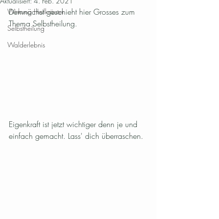
Aktualisiert:
4. Feb. 2021
Demnächst geschieht hier Grosses zum 
Wirkung Heilkräuter
Thema Selbstheilung.
Selbstheilung
Walderlebnis
Eigenkraft ist jetzt wichtiger denn je und 
einfach gemacht. Lass' dich überraschen.